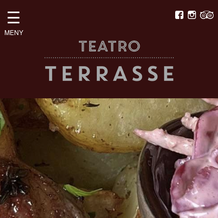
☰
MENY