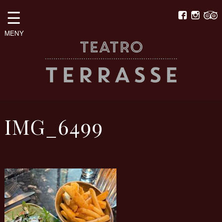
☰
MENY
IMG_6499