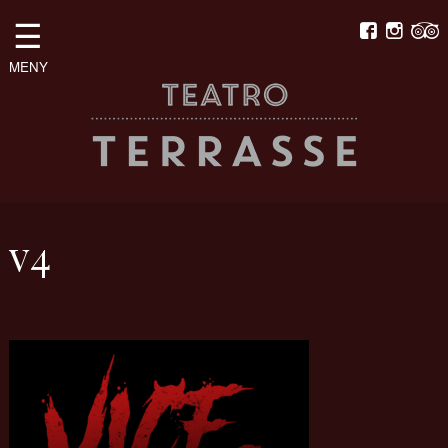
☰
MENY
v4